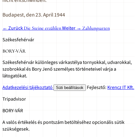
nicht entschwinden.
Budapest, den 23. April 1944
← Zurück
Weiter →
Die Steine erzählen
Zahlungsarten
Székesfehérvár
BORY-VÁR
Székesfehérvár különleges várkastélya tornyokkal, udvarokkal,
szobrokkal és Bory Jenő személyes történeteivel várja a
látogatókat.
Adatkezelési tájékoztató
Fejlesztő:
Krencz IT Kft.
Süti beállítások
Tripadvisor
BORY-VÁR
A valós értékelés és pontszám betöltéséhez opcionális sütik
szükségesek.