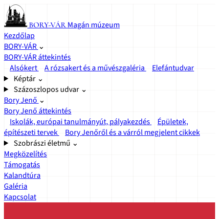
Magán múzeum
BORY-VÁR
Kezdőlap
BORY-VÁR
⌄
BORY-VÁR áttekintés
Alsókert
A rózsakert és a művészgaléria
Elefántudvar
Képtár
⌄
Százoszlopos udvar
⌄
Bory Jenő
⌄
Bory Jenő áttekintés
Iskolák, európai tanulmányút, pályakezdés
Épületek,
építészeti tervek
Bory Jenőről és a várról megjelent cikkek
Szobrászi életmű
⌄
Megközelítés
Támogatás
Kalandtúra
Galéria
Kapcsolat