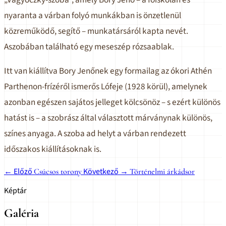
nyaranta a várban folyó munkákban is önzetlenül
közreműködő, segítő – munkatársáról kapta nevét.
Aszobában található egy meseszép rózsaablak.
Itt van kiállítva Bory Jenőnek egy formailag az ókori Athén
Parthenon-frízéről ismerős Lófeje (1928 körül), amelynek
azonban egészen sajátos jelleget kölcsönöz – s ezért különös
hatást is – a szobrász által választott márványnak különös,
színes anyaga. A szoba ad helyt a várban rendezett
időszakos kiállításoknak is.
← Előző
Következő →
Csúcsos torony
Történelmi árkádsor
Képtár
Galéria