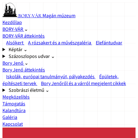
Magán múzeum
BORY-VÁR
Kezdőlap
BORY-VÁR
⌄
BORY-VÁR áttekintés
Alsókert
A rózsakert és a művészgaléria
Elefántudvar
Képtár
⌄
Százoszlopos udvar
⌄
Bory Jenő
⌄
Bory Jenő áttekintés
Iskolák, európai tanulmányút, pályakezdés
Épületek,
építészeti tervek
Bory Jenőről és a várról megjelent cikkek
Szobrászi életmű
⌄
Megközelítés
Támogatás
Kalandtúra
Galéria
Kapcsolat