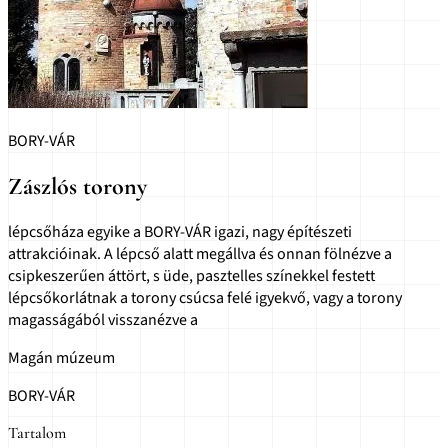
BORY-VÁR
Zászlós torony
lépcsőháza egyike a BORY-VÁR igazi, nagy építészeti
attrakcióinak. A lépcső alatt megállva és onnan fölnézve a
csipkeszerűen áttört, s üde, pasztelles színekkel festett
lépcsőkorlátnak a torony csúcsa felé igyekvő, vagy a torony
magasságából visszanézve a
Magán múzeum
BORY-VÁR
Tartalom