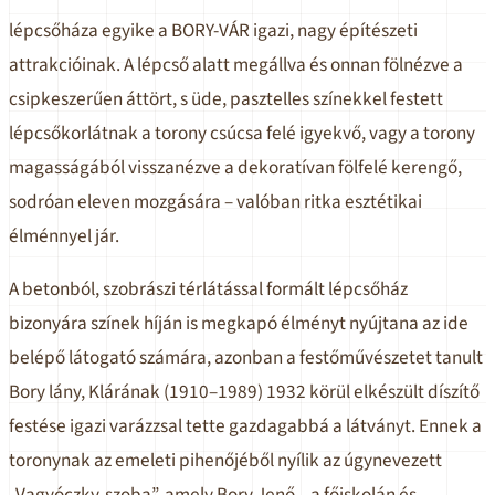
lépcsőháza egyike a BORY-VÁR igazi, nagy építészeti
attrakcióinak. A lépcső alatt megállva és onnan fölnézve a
csipkeszerűen áttört, s üde, pasztelles színekkel festett
lépcsőkorlátnak a torony csúcsa felé igyekvő, vagy a torony
magasságából visszanézve a dekoratívan fölfelé kerengő,
sodróan eleven mozgására – valóban ritka esztétikai
élménnyel jár.
A betonból, szobrászi térlátással formált lépcsőház
bizonyára színek híján is megkapó élményt nyújtana az ide
belépő látogató számára, azonban a festőművészetet tanult
Bory lány, Klárának (1910–1989) 1932 körül elkészült díszítő
festése igazi varázzsal tette gazdagabbá a látványt. Ennek a
toronynak az emeleti pihenőjéből nyílik az úgynevezett
„Vagyóczky-szoba”, amely Bory Jenő – a főiskolán és