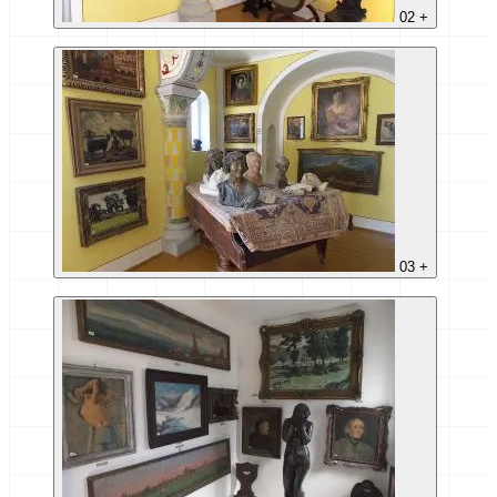
02
+
03
+