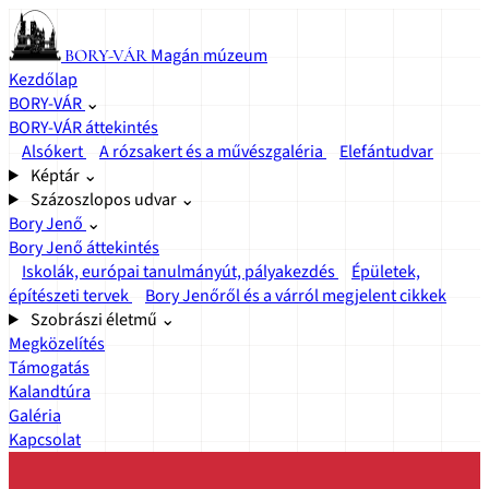
Magán múzeum
BORY-VÁR
Kezdőlap
BORY-VÁR
⌄
BORY-VÁR áttekintés
Alsókert
A rózsakert és a művészgaléria
Elefántudvar
Képtár
⌄
Százoszlopos udvar
⌄
Bory Jenő
⌄
Bory Jenő áttekintés
Iskolák, európai tanulmányút, pályakezdés
Épületek,
építészeti tervek
Bory Jenőről és a várról megjelent cikkek
Szobrászi életmű
⌄
Megközelítés
Támogatás
Kalandtúra
Galéria
Kapcsolat