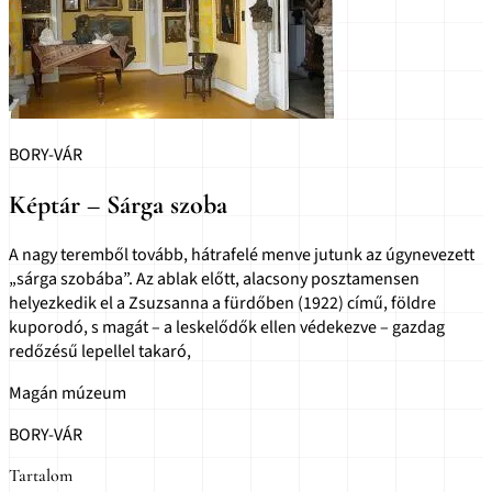
BORY-VÁR
Képtár – Sárga szoba
A nagy teremből tovább, hátrafelé menve jutunk az úgynevezett
„sárga szobába”. Az ablak előtt, alacsony posztamensen
helyezkedik el a Zsuzsanna a fürdőben (1922) című, földre
kuporodó, s magát – a leskelődők ellen védekezve – gazdag
redőzésű lepellel takaró,
Magán múzeum
BORY-VÁR
Tartalom