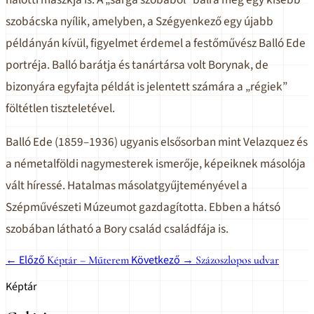
szobácska nyílik, amelyben, a Szégyenkező egy újabb
példányán kívül, figyelmet érdemel a festőművész Balló Ede
portréja. Balló barátja és tanártársa volt Borynak, de
bizonyára egyfajta példát is jelentett számára a „régiek”
föltétlen tiszteletével.
Balló Ede (1859–1936) ugyanis elsősorban mint Velazquez és
a németalföldi nagymesterek ismerője, képeiknek másolója
vált híressé. Hatalmas másolatgyűjteményével a
Szépművészeti Múzeumot gazdagította. Ebben a hátsó
szobában látható a Bory család családfája is.
← Előző
Következő →
Képtár – Műterem
Százoszlopos udvar
Képtár