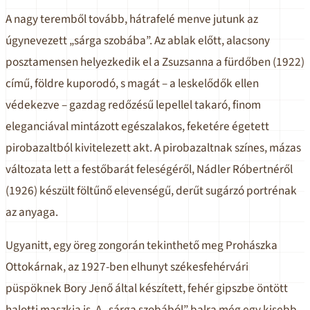
A nagy teremből tovább, hátrafelé menve jutunk az
úgynevezett „sárga szobába”. Az ablak előtt, alacsony
posztamensen helyezkedik el a Zsuzsanna a fürdőben (1922)
című, földre kuporodó, s magát – a leskelődők ellen
védekezve – gazdag redőzésű lepellel takaró, finom
eleganciával mintázott egészalakos, feketére égetett
pirobazaltból kivitelezett akt. A pirobazaltnak színes, mázas
változata lett a festőbarát feleségéről, Nádler Róbertnéről
(1926) készült föltűnő elevenségű, derűt sugárzó portrénak
az anyaga.
Ugyanitt, egy öreg zongorán tekinthető meg Prohászka
Ottokárnak, az 1927-ben elhunyt székesfehérvári
püspöknek Bory Jenő által készített, fehér gipszbe öntött
halotti maszkja is. A „sárga szobából” balra még egy kisebb