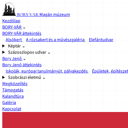
Magán múzeum
BORY-VÁR
Kezdőlap
BORY-VÁR
⌄
BORY-VÁR áttekintés
Alsókert
A rózsakert és a művészgaléria
Elefántudvar
Képtár
⌄
Százoszlopos udvar
⌄
Bory Jenő
⌄
Bory Jenő áttekintés
Iskolák, európai tanulmányút, pályakezdés
Épületek, építészet
Szobrászi életmű
⌄
Megközelítés
Támogatás
Kalandtúra
Galéria
Kapcsolat