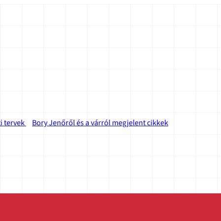
i tervek
Bory Jenőről és a várról megjelent cikkek