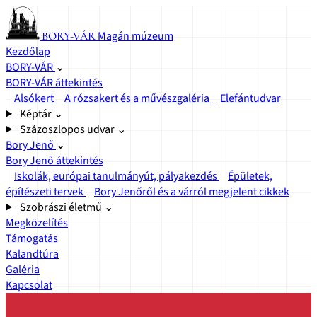
Magán múzeum
BORY-VÁR
Kezdőlap
BORY-VÁR
⌄
BORY-VÁR áttekintés
Alsókert
A rózsakert és a művészgaléria
Elefántudvar
Képtár
⌄
Százoszlopos udvar
⌄
Bory Jenő
⌄
Bory Jenő áttekintés
Iskolák, európai tanulmányút, pályakezdés
Épületek,
építészeti tervek
Bory Jenőről és a várról megjelent cikkek
Szobrászi életmű
⌄
Megközelítés
Támogatás
Kalandtúra
Galéria
Kapcsolat