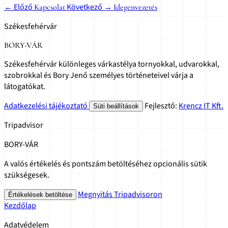
← Előző
Következő →
Kapcsolat
Idegenvezetés
Székesfehérvár
BORY-VÁR
Székesfehérvár különleges várkastélya tornyokkal, udvarokkal,
szobrokkal és Bory Jenő személyes történeteivel várja a
látogatókat.
Adatkezelési tájékoztató
Fejlesztő:
Krencz IT Kft.
Süti beállítások
Tripadvisor
BORY-VÁR
A valós értékelés és pontszám betöltéséhez opcionális sütik
szükségesek.
Megnyitás Tripadvisoron
Értékelések betöltése
Kezdőlap
Adatvédelem