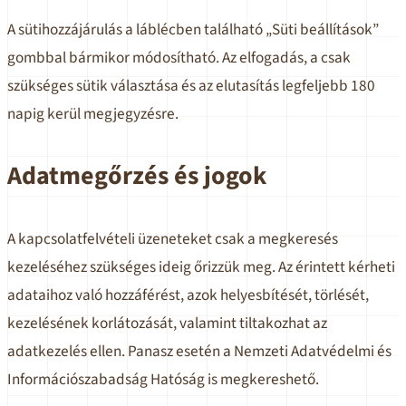
A sütihozzájárulás a láblécben található „Süti beállítások”
gombbal bármikor módosítható. Az elfogadás, a csak
szükséges sütik választása és az elutasítás legfeljebb 180
napig kerül megjegyzésre.
Adatmegőrzés és jogok
A kapcsolatfelvételi üzeneteket csak a megkeresés
kezeléséhez szükséges ideig őrizzük meg. Az érintett kérheti
adataihoz való hozzáférést, azok helyesbítését, törlését,
kezelésének korlátozását, valamint tiltakozhat az
adatkezelés ellen. Panasz esetén a Nemzeti Adatvédelmi és
Információszabadság Hatóság is megkereshető.