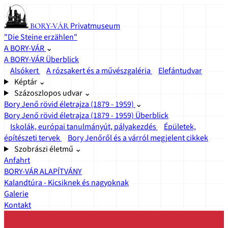
Privatmuseum
BORY-VÁR
"Die Steine erzählen"
A BORY-VÁR
⌄
A BORY-VÁR Überblick
Alsókert
A rózsakert és a művészgaléria
Elefántudvar
Képtár
⌄
Százoszlopos udvar
⌄
Bory Jenő rövid életrajza (1879 - 1959)
⌄
Bory Jenő rövid életrajza (1879 - 1959) Überblick
Iskolák, európai tanulmányút, pályakezdés
Épületek,
építészeti tervek
Bory Jenőről és a várról megjelent cikkek
Szobrászi életmű
⌄
Anfahrt
BORY-VÁR ALAPÍTVÁNY
Kalandtúra - Kicsiknek és nagyoknak
Galerie
Kontakt