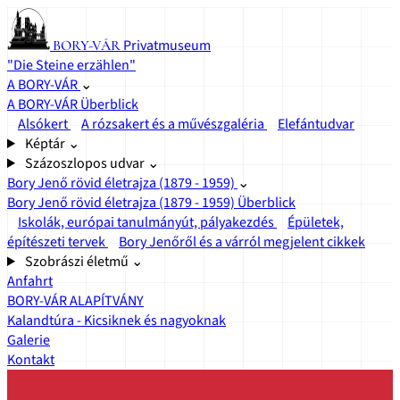
Privatmuseum
BORY-VÁR
"Die Steine erzählen"
A BORY-VÁR
⌄
A BORY-VÁR Überblick
Alsókert
A rózsakert és a művészgaléria
Elefántudvar
Képtár
⌄
Százoszlopos udvar
⌄
Bory Jenő rövid életrajza (1879 - 1959)
⌄
Bory Jenő rövid életrajza (1879 - 1959) Überblick
Iskolák, európai tanulmányút, pályakezdés
Épületek,
építészeti tervek
Bory Jenőről és a várról megjelent cikkek
Szobrászi életmű
⌄
Anfahrt
BORY-VÁR ALAPÍTVÁNY
Kalandtúra - Kicsiknek és nagyoknak
Galerie
Kontakt