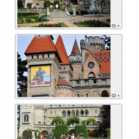
01
+
02
+