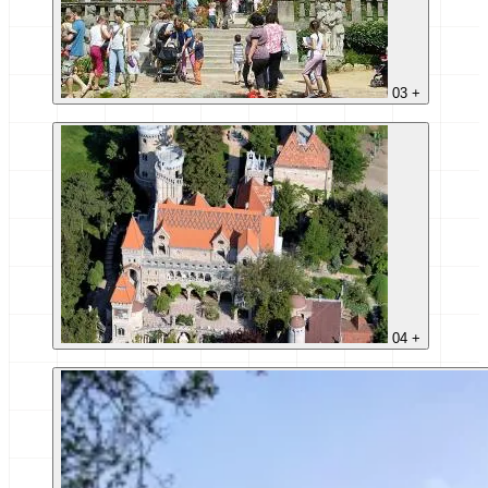
03
+
04
+