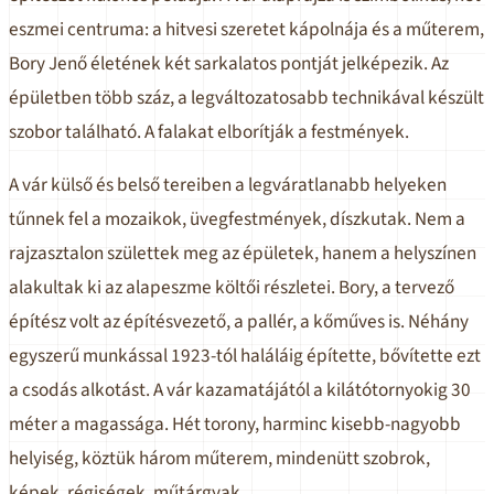
eszmei centruma: a hitvesi szeretet kápolnája és a műterem,
Bory Jenő életének két sarkalatos pontját jelképezik. Az
épületben több száz, a legváltozatosabb technikával készült
szobor található. A falakat elborítják a festmények.
A vár külső és belső tereiben a legváratlanabb helyeken
tűnnek fel a mozaikok, üvegfestmények, díszkutak. Nem a
rajzasztalon születtek meg az épületek, hanem a helyszínen
alakultak ki az alapeszme költői részletei. Bory, a tervező
építész volt az építésvezető, a pallér, a kőműves is. Néhány
egyszerű munkással 1923-tól haláláig építette, bővítette ezt
a csodás alkotást. A vár kazamatájától a kilátótornyokig 30
méter a magassága. Hét torony, harminc kisebb-nagyobb
helyiség, köztük három műterem, mindenütt szobrok,
képek, régiségek, műtárgyak.