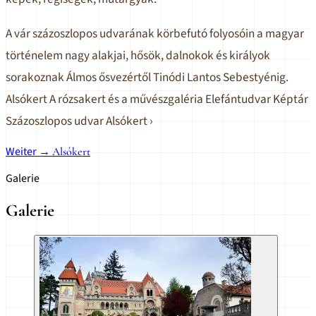
A vár százoszlopos udvarának körbefutó folyosóin a magyar
történelem nagy alakjai, hősök, dalnokok és királyok
sorakoznak Álmos ősvezértől Tinódi Lantos Sebestyénig.
Alsókert A rózsakert és a művészgaléria Elefántudvar Képtár
Százoszlopos udvar Alsókert ›
Weiter →
Alsókert
Galerie
Galerie