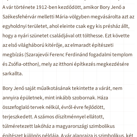
A vár története 1912-ben kezdődött, amikor Bory Jenő a
Székesfehérvár melletti Mária-völgyben megvásárolta azt az
egyholdnyi területet, ahol eleinte csak egy kis présház állt,
hogy a nyári szünetet családjával ott tölthesse. Ezt követte
az első világháború kitérője, az elmaradt építészeti
megbízás (Szarajevói Ferenc Ferdinánd fogadalmi templom
és Zsófia-otthon), mely az itthoni építkezés megkezdésére
sarkallta.
Bory Jenő saját műalkotásának tekintette a várát, nem
annyira épületnek, mint inkább szobornak. Háza
összefoglaló tervek nélkül, évről-évre fejlődött,
terjeszkedett. A számos díszítménnyel ellátott,
túlméretezett lakóház a magyarországi szimbolikus
építészet különös példája. A vár alaprajza is szimbolikus, két