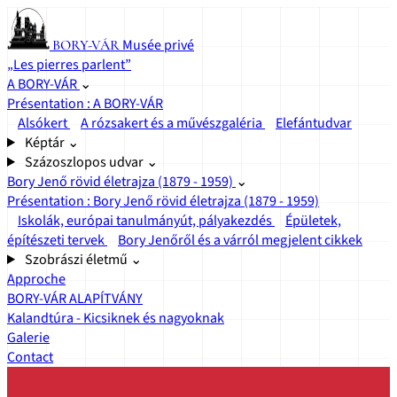
Musée privé
BORY-VÁR
„Les pierres parlent”
A BORY-VÁR
⌄
Présentation : A BORY-VÁR
Alsókert
A rózsakert és a művészgaléria
Elefántudvar
Képtár
⌄
Százoszlopos udvar
⌄
Bory Jenő rövid életrajza (1879 - 1959)
⌄
Présentation : Bory Jenő rövid életrajza (1879 - 1959)
Iskolák, európai tanulmányút, pályakezdés
Épületek,
építészeti tervek
Bory Jenőről és a várról megjelent cikkek
Szobrászi életmű
⌄
Approche
BORY-VÁR ALAPÍTVÁNY
Kalandtúra - Kicsiknek és nagyoknak
Galerie
Contact