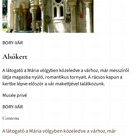
BORY-VÁR
Alsókert
A látogató a Mária völgyben közeledve a várhoz, már messziről
látja magasba nyúló, romantikus tornyait. A rácsos kapun a
kertbe lépve először a vár makettjével találkozunk.
Musée privé
BORY-VÁR
Contenu
A látogató a Mária völgyben közeledve a várhoz, már