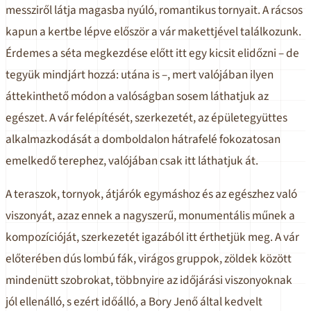
messziről látja magasba nyúló, romantikus tornyait. A rácsos
kapun a kertbe lépve először a vár makettjével találkozunk.
Érdemes a séta megkezdése előtt itt egy kicsit elidőzni – de
tegyük mindjárt hozzá: utána is –, mert valójában ilyen
áttekinthető módon a valóságban sosem láthatjuk az
egészet. A vár felépítését, szerkezetét, az épületegyüttes
alkalmazkodását a domboldalon hátrafelé fokozatosan
emelkedő terephez, valójában csak itt láthatjuk át.
A teraszok, tornyok, átjárók egymáshoz és az egészhez való
viszonyát, azaz ennek a nagyszerű, monumentális műnek a
kompozícióját, szerkezetét igazából itt érthetjük meg. A vár
előterében dús lombú fák, virágos gruppok, zöldek között
mindenütt szobrokat, többnyire az időjárási viszonyoknak
jól ellenálló, s ezért időálló, a Bory Jenő által kedvelt