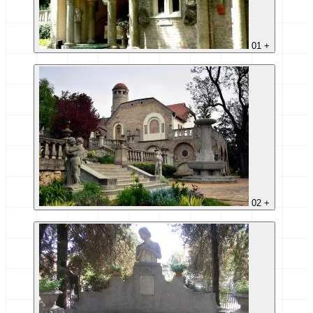
01
+
02
+