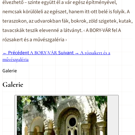
élvezhető – szinte együtt él a vár egész építményével,
nemcsak körülöleli az egészet, hanem itt-ott belé is folyik. A
teraszokon, az udvarokban fák, bokrok, zöld szigetek, kutak,
tavacskák teszik elevenné a látványt. ‹ A BORY-VÁR fel A
rózsakert és a művészgaléria ›
← Précédent
Suivant →
A BORY-VÁR
A rózsakert és a
művészgaléria
Galerie
Galerie