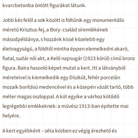
kvarcbetonba öntött figurákat látunk.
Jobb kéz felől a sok között is föltűnik egy monumentális
méretű Krisztus-fej, a Bory- család síremlékének
másodpéldánya, s hozzánk kissé közelebb egy
életnagyságú, a földtől mintha éppen elemelkedni akaró,
fiatal, sudár női akt, a Kelő napsugár (1923 körül) című bronz
figura. Balra hasonló képet mutat a kert. Itt a látványból
méreteivel is kiemelkedik egy Díszkút, fehér porcelán
mozaik borítású medencével és a közepén vázát tartó, több
méter magas oszloppal. A kút egyike a várhoz kötődő
legrégebbi emlékeknek: a művész 1913-ban építette mai
helyére.
A kert egyébként – séta közben ez végig érezhető és