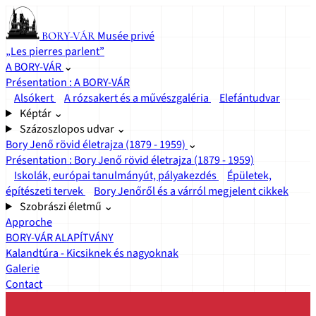
Musée privé
BORY-VÁR
„Les pierres parlent”
A BORY-VÁR
⌄
Présentation : A BORY-VÁR
Alsókert
A rózsakert és a művészgaléria
Elefántudvar
Képtár
⌄
Százoszlopos udvar
⌄
Bory Jenő rövid életrajza (1879 - 1959)
⌄
Présentation : Bory Jenő rövid életrajza (1879 - 1959)
Iskolák, európai tanulmányút, pályakezdés
Épületek,
építészeti tervek
Bory Jenőről és a várról megjelent cikkek
Szobrászi életmű
⌄
Approche
BORY-VÁR ALAPÍTVÁNY
Kalandtúra - Kicsiknek és nagyoknak
Galerie
Contact