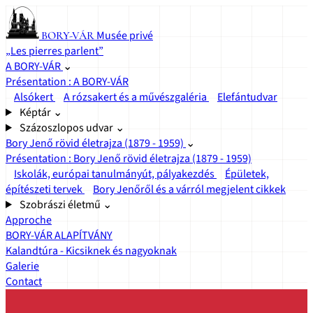
Musée privé
BORY-VÁR
„Les pierres parlent”
A BORY-VÁR
⌄
Présentation : A BORY-VÁR
Alsókert
A rózsakert és a művészgaléria
Elefántudvar
Képtár
⌄
Százoszlopos udvar
⌄
Bory Jenő rövid életrajza (1879 - 1959)
⌄
Présentation : Bory Jenő rövid életrajza (1879 - 1959)
Iskolák, európai tanulmányút, pályakezdés
Épületek,
építészeti tervek
Bory Jenőről és a várról megjelent cikkek
Szobrászi életmű
⌄
Approche
BORY-VÁR ALAPÍTVÁNY
Kalandtúra - Kicsiknek és nagyoknak
Galerie
Contact