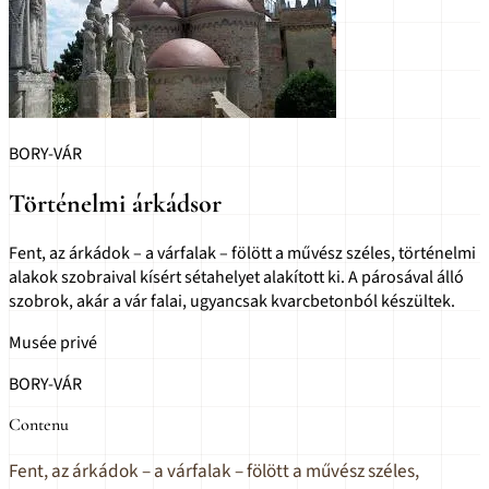
BORY-VÁR
Történelmi árkádsor
Fent, az árkádok – a várfalak – fölött a művész széles, történelmi
alakok szobraival kísért sétahelyet alakított ki. A párosával álló
szobrok, akár a vár falai, ugyancsak kvarcbetonból készültek.
Musée privé
BORY-VÁR
Contenu
Fent, az árkádok – a várfalak – fölött a művész széles,