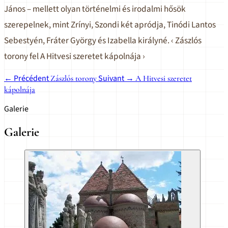
János – mellett olyan történelmi és irodalmi hősök
szerepelnek, mint Zrínyi, Szondi két apródja, Tinódi Lantos
Sebestyén, Fráter György és Izabella királyné. ‹ Zászlós
torony fel A Hitvesi szeretet kápolnája ›
← Précédent
Suivant →
Zászlós torony
A Hitvesi szeretet
kápolnája
Galerie
Galerie