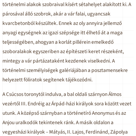
történelmi alakok szobraival kísért sétahelyet alakított ki. A
párosával álló szobrok, akár a vár falai, ugyancsak
kvarcbetonból készültek. Ennek az oly annyira jellemző
anyagi egységnek az igazi szépsége itt élhető át a maga
teljességében, ahogyan a korlát pillérein emelkedő
szoboralakok egyszeriben az építészeti keret részeként,
mintegy a vár pártázataként kezdenek viselkedni. A
történelmi személyiségek galériájában a posztamensekre
helyezett föliratok segítenek tájékozódni.
A Csúcsos toronytól indulva, a bal oldali szárnyon Álmos
vezértől III. Endréig az Árpád-házi királyok sora között vezet
utunk. A középső szárnyban a történetíró Anonymus és az
Anjou uralkodók tekintenek ránk. A másik oldalon a
vegyesházi királyok – Mátyás, II. Lajos, Ferdinánd, Zápolya