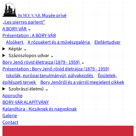
Musée privé
BORY-VÁR
„Les pierres parlent”
A BORY-VÁR
⌄
Présentation : A BORY-VÁR
Alsókert
A rózsakert és a művészgaléria
Elefántudvar
Képtár
⌄
Százoszlopos udvar
⌄
Bory Jenő rövid életrajza (1879 - 1959)
⌄
Présentation : Bory Jenő rövid életrajza (1879 - 1959)
Iskolák, európai tanulmányút, pályakezdés
Épületek,
építészeti tervek
Bory Jenőről és a várról megjelent cikkek
Szobrászi életmű
⌄
Approche
BORY-VÁR ALAPÍTVÁNY
Kalandtúra - Kicsiknek és nagyoknak
Galerie
Contact