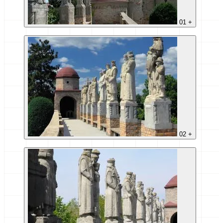
01
+
02
+