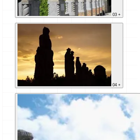
03
+
04
+